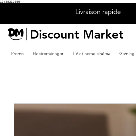
17448312556
Livraison rapide
Discount Market
Promo
Électroménager
T.V et home cinéma
Gaming