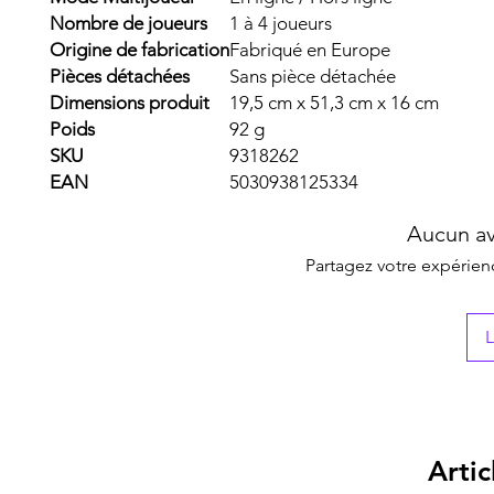
Nombre de joueurs
1 à 4 joueurs
Origine de fabrication
Fabriqué en Europe
Pièces détachées
Sans pièce détachée
Dimensions produit
19,5 cm x 51,3 cm x 16 cm
Poids
92 g
SKU
9318262
EAN
5030938125334
Aucun av
Partagez votre expérienc
L
Artic