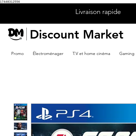
17448312556
Livraison rapide
Discount Market
Promo
Électroménager
T.V et home cinéma
Gaming