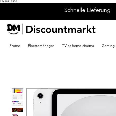
17448312556
Schnelle Lieferung
Discountmarkt
Promo
Électroménager
T.V et home cinéma
Gaming