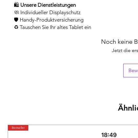
🛍️
Unsere Dienstleistungen
🧼 Individueller Displayschutz
🛡️ Handy-Produktversicherung
♻️ Tauschen Sie Ihr altes Tablet ein
Noch keine 
Jetzt die e
Bew
Ähnli
Bestseller