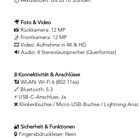
⏱️ Akkulaufzeit: Bis zu 10 Stunden
🎥
Foto & Video
📸 Rückkamera: 12 MP
🤳 Frontkamera: 12 MP
🎞️ Video: Aufnahme in 4K & HD
🔊 Audio: 4 Stereolautsprecher (Querformat)
🌐
Konnektivität & Anschlüsse
📶 WLAN: Wi-Fi 6 (802.11ax)
🔗 Bluetooth: 5.3
⚡ USB-C-Anschluss: Ja
❌ Klinkenbuchse / Micro-USB-Buchse / Lightning-Ansc
🔐
Sicherheit & Funktionen
🔒 Fingerabdruckleser: Nein