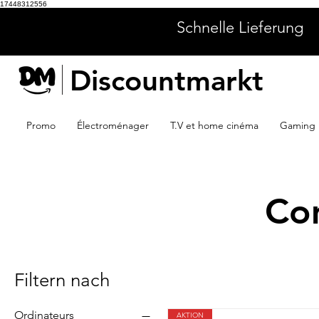
17448312556
Schnelle Lieferung
Discountmarkt
Promo
Électroménager
T.V et home cinéma
Gaming
Co
Filtern nach
Ordinateurs
AKTION