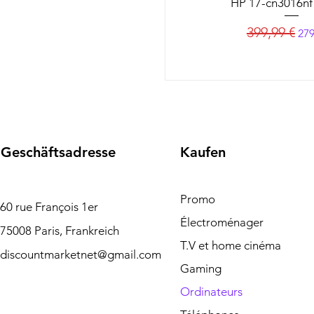
HP 17-cn3016nf
Standardprei
Sal
399,99 €
279
Geschäftsadresse
Kaufen
Promo
60 rue François 1er
Électroménager
75008 Paris, Frankreich
T.V et home cinéma
discountmarketnet@gmail.com
Gaming
Ordinateurs