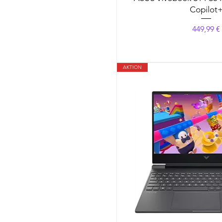
Copilot
Preis
449,99 €
AKTION