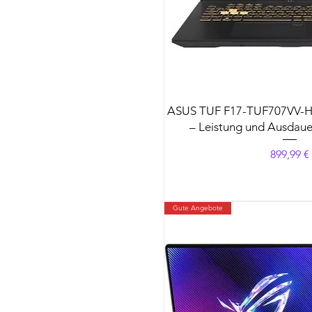
ASUS TUF F17-TUF707VV-
– Leistung und Ausdauer
Preis
899,99 €
Gute Angebote