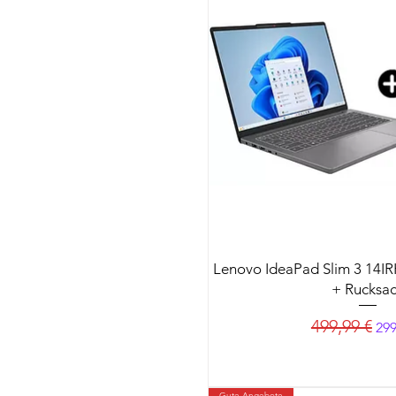
Lenovo IdeaPad Slim 3 14I
+ Rucksa
Standardprei
Sal
499,99 €
299
Gute Angebote