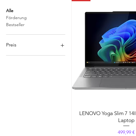
Alle
Förderung
Bestseller
Preis
209 €
1.560 €
LENOVO Yoga Slim 7 14
Laptop
Preis
499,99 €