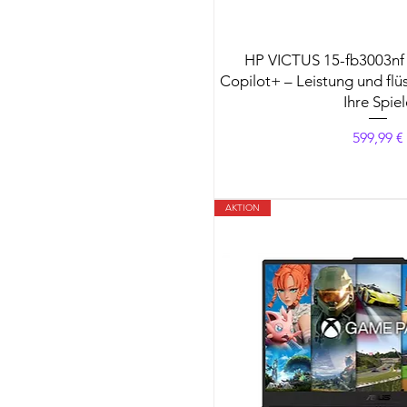
HP VICTUS 15-fb3003nf
Copilot+ – Leistung und flü
Ihre Spiel
Preis
599,99 €
AKTION