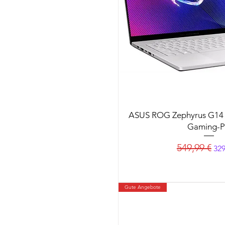
ASUS ROG Zephyrus G1
Gaming-
Standardprei
Sal
549,99 €
329
Gute Angebote