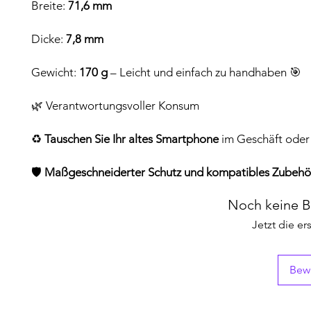
Breite:
71,6 mm
Dicke:
7,8 mm
Gewicht:
170 g
– Leicht und einfach zu handhaben 🎯
🌿 Verantwortungsvoller Konsum
♻️
Tauschen Sie Ihr altes Smartphone
im Geschäft oder 
🛡️
Maßgeschneiderter Schutz und kompatibles Zubehö
Noch keine 
Jetzt die e
Bew