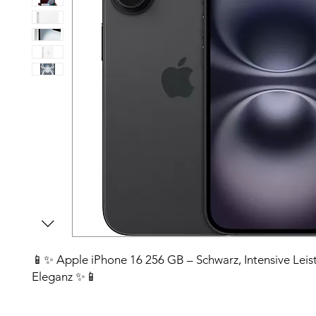
📱✨ Apple iPhone 16 256 GB – Schwarz, Intensive Leis
Eleganz ✨📱