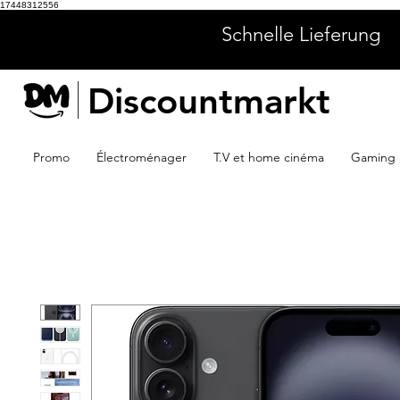
17448312556
Schnelle Lieferung
Discountmarkt
Promo
Électroménager
T.V et home cinéma
Gaming