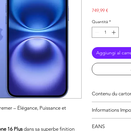
Prezzo
749,99 €
Quantità
*
Aggiungi al carre
Contenu du carto
Contenu du carton 
remer – Élégance, Puissance et
Informations Impo
Éléments inclus
Produit neuf, authen
EANS
📱
iPhone 16 Plus 1
européen.
one 16 Plus
dans sa superbe finition