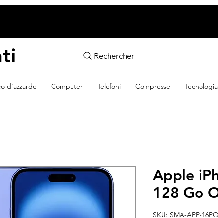
ti
Rechercher
co d'azzardo
Computer
Telefoni
Compresse
Tecnologia
Apple iP
128 Go O
SKU: SMA-APP-16P