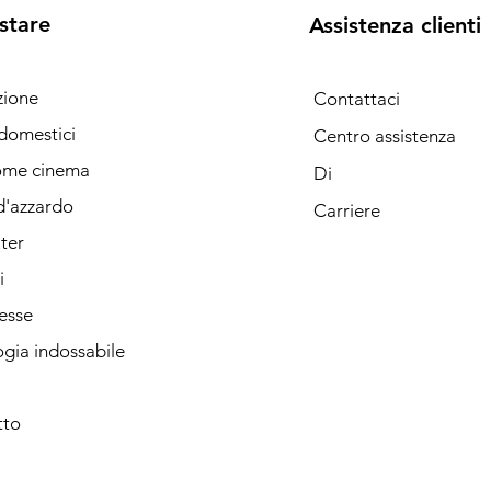
stare
Assistenza clienti
ione
Contattaci
domestici
Centro assistenza
ome cinema
Di
d'azzardo
Carriere
ter
i
esse
gia indossabile
tto