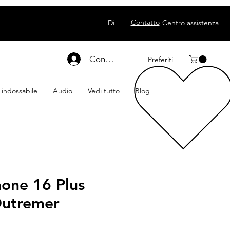
Contatto
Di
Centro assistenza
Connexion
Preferiti
 indossabile
Audio
Vedi tutto
Blog
hone 16 Plus
utremer
O