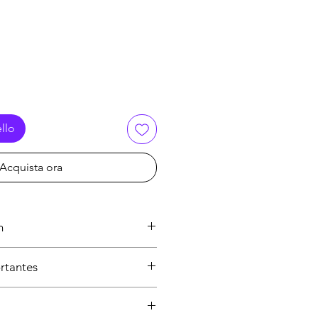
llo
Acquista ora
n
–
iPhone 16 Plus 128 Go Outremer
rtantes
Description rapide
tique et destiné au marché
28 Go
Grand écran