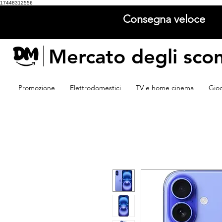
17448312556
Consegna veloce
Mercato degli scon
Promozione
Elettrodomestici
TV e home cinema
Gio