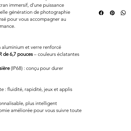
Les marques mention
cran immersif, d’une puissance
0195949723049
des fins d’identifica
velle génération de photographie
propriété de leurs tit
pensé pour vous accompagner au
Discount Market SAS 
ormance.
⚡
Câble de charge
direct avec les fabric
USB‑C (1 m)
Le produit bénéficie 
de 2 ans, conforméme
Le service après-ven
 aluminium et verre renforcé
Documentation
SAS.
R de 6,7 pouces
– couleurs éclatantes
sière
(IP68) : conçu pour durer
 : fluidité, rapidité, jeux et applis
sonnalisable, plus intelligent
omie améliorée pour vous suivre toute