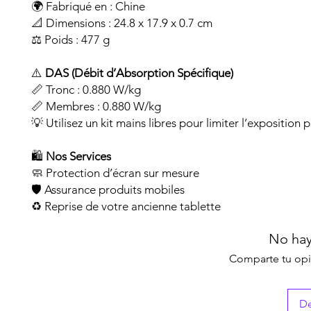
🌍 Fabriqué en : Chine
📐 Dimensions : 24.8 x 17.9 x 0.7 cm
⚖️ Poids : 477 g
⚠️
DAS (Débit d’Absorption Spécifique)
📏 Tronc : 0.880 W/kg
📏 Membres : 0.880 W/kg
💡 Utilisez un kit mains libres pour limiter l’exposition
🛍️
Nos Services
🧼 Protection d’écran sur mesure
🛡️ Assurance produits mobiles
♻️ Reprise de votre ancienne tablette
No hay
Comparte tu opin
De