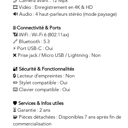
🤳 Caméra avant : 12 Mpx
🎞️ Vidéo : Enregistrement en 4K & HD
🔊 Audio : 4 haut-parleurs stéréo (mode paysage)
🌐
Connectivité & Ports
📶 WiFi : Wi-Fi 6 (802.11ax)
🔗 Bluetooth : 5.3
⚡ Port USB-C : Oui
❌ Prise jack / Micro USB / Lightning : Non
🔐
Sécurité & Fonctionnalités
🔒 Lecteur d’empreintes : Non
✏️ Stylet compatible : Oui
⌨️ Clavier compatible : Oui
🛡️
Services & Infos utiles
⏳ Garantie : 2 ans
🧩 Pièces détachées : Disponibles 7 ans après fin de
commercialisation