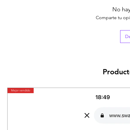
No hay
Comparte tu opin
De
Product
Mejor vendido