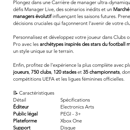
Plongez dans une Carrière de manager ultra-dynamiqu
défis Manager Live, des scénarios inédits et un
Marché
managers évolutif
influençant les saisons futures. Pren
décisions cruciales qui façonneront l’avenir de votre cl
Personnalisez et développez votre joueur dans Clubs o
Pro avec les
archétypes inspirés des stars du football 
un style unique sur le terrain.
Enfin, profitez de l’expérience la plus complète avec p
joueurs
,
750 clubs
,
120 stades
et
35 championnats
, do
compétitions UEFA et les ligues féminines officielles.
📝 Caractéristiques
Détail
Spécifications
Éditeur
Electronics Arts
Public légal
PEGI - 3+
Plateforme
Xbox One
Support
Disque