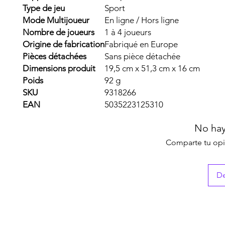
Type de jeu
Sport
Mode Multijoueur
En ligne / Hors ligne
Nombre de joueurs
1 à 4 joueurs
Origine de fabrication
Fabriqué en Europe
Pièces détachées
Sans pièce détachée
Dimensions produit
19,5 cm x 51,3 cm x 16 cm
Poids
92 g
SKU
9318266
EAN
5035223125310
No hay
Comparte tu opin
De