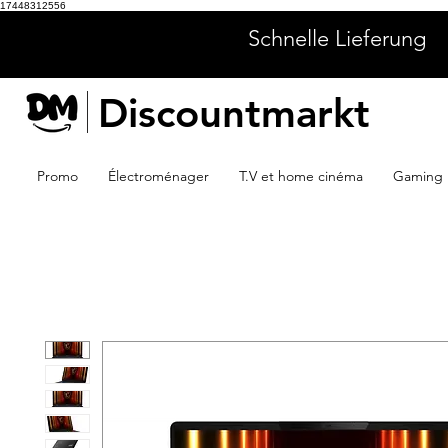
17448312556
Schnelle Lieferung
Discountmarkt
Promo
Électroménager
T.V et home cinéma
Gaming