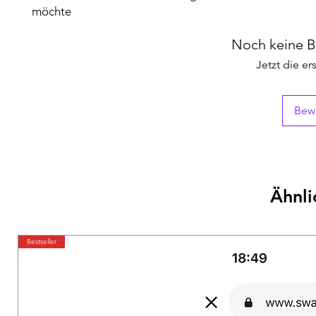
möchte
Noch keine 
Jetzt die e
Bew
Ähnli
Bestseller